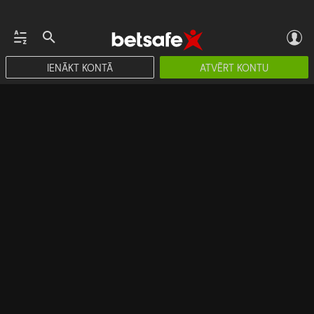
IENĀKT KONTĀ
ATVĒRT KONTU