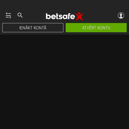
IENĀKT KONTĀ
ATVĒRT KONTU