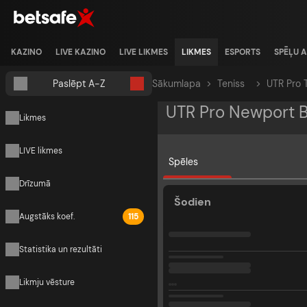
KAZINO
LIVE KAZINO
LIVE LIKMES
LIKMES
ESPORTS
SPĒĻU 
Paslēpt A-Z
Sākumlapa
>
Teniss
>
UTR Pro 
UTR Pro Newport B
Likmes
LIVE likmes
Spēles
Drīzumā
Šodien
Augstāks koef.
115
Statistika un rezultāti
Likmju vēsture