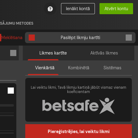
Ienākt kontā
Atvērt kontu
SĀJUMU METODES
Meklēšana
Paslēpt likmju kartīti
Likmes kartīte
Aktīvās likmes
Vienkāršā
Kombinētā
Sistēmas
Lai veiktu likmi, Tavā likmju kartiņā jābūt vismaz vienam
koeficientam
Piereģistrējies, lai veiktu likmi