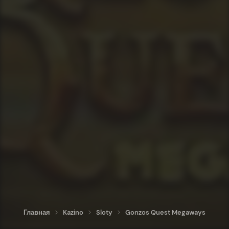
Главная
Kazino
Sloty
Gonzos Quest Megaways