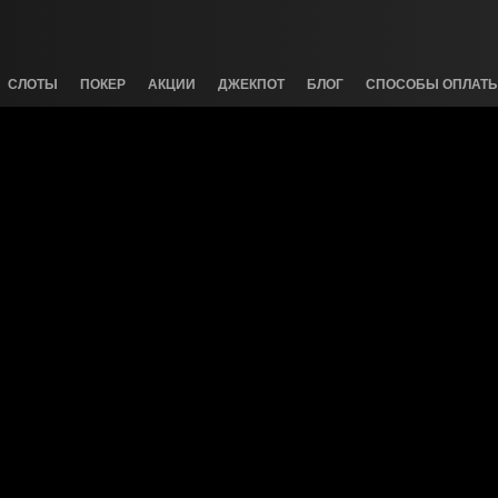
СЛОТЫ
ПОКЕР
АКЦИИ
ДЖЕКПОТ
БЛОГ
СПОСОБЫ ОПЛАТ