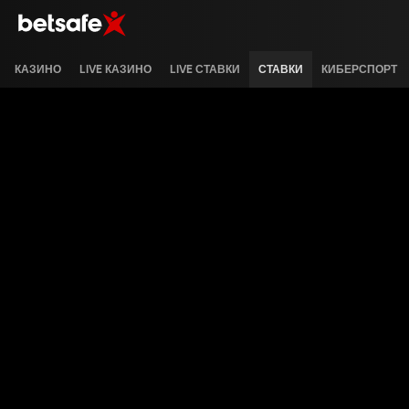
КАЗИНО
LIVE КАЗИНО
LIVE СТАВКИ
СТАВКИ
КИБЕРСПОРТ