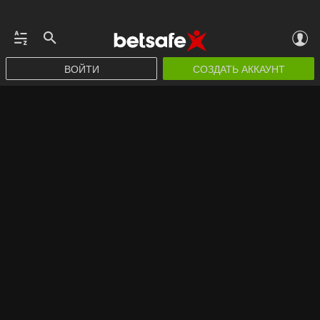
ВОЙТИ
СОЗДАТЬ АККАУНТ