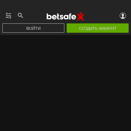
ВОЙТИ
СОЗДАТЬ АККАУНТ