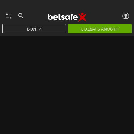
ВОЙТИ
СОЗДАТЬ АККАУНТ