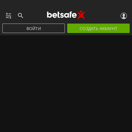
ВОЙТИ
СОЗДАТЬ АККАУНТ