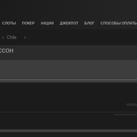
СЛОТЫ
ПОКЕР
АКЦИИ
ДЖЕКПОТ
БЛОГ
СПОСОБЫ ОПЛАТ
>
Chile
>
ссон