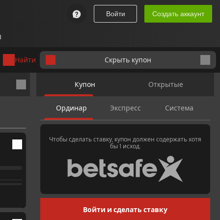
Войти
Создать аккаунт
Ы
Найти
Скрыть купон
Купон
Открытые
Ординар
Экспресс
Система
Чтобы сделать ставку, купон должен содержать хотя
бы 1 исход.
Войти и сделать ставку