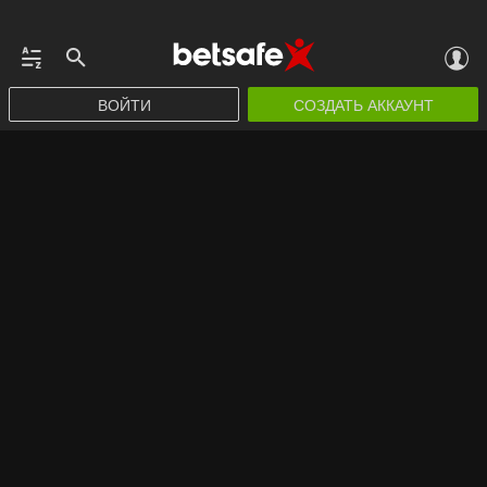
ВОЙТИ
СОЗДАТЬ АККАУНТ