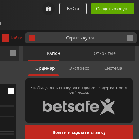
Войти
Создать аккаунт
Ы
Найти
Скрыть купон
Купон
Открытые
Ординар
Экспресс
Система
Чтобы сделать ставку, купон должен содержать хотя
бы 1 исход.
Войти и сделать ставку