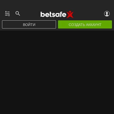
ВОЙТИ
СОЗДАТЬ АККАУНТ