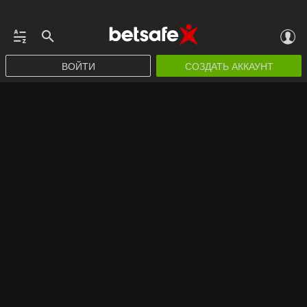
ВОЙТИ
СОЗДАТЬ АККАУНТ