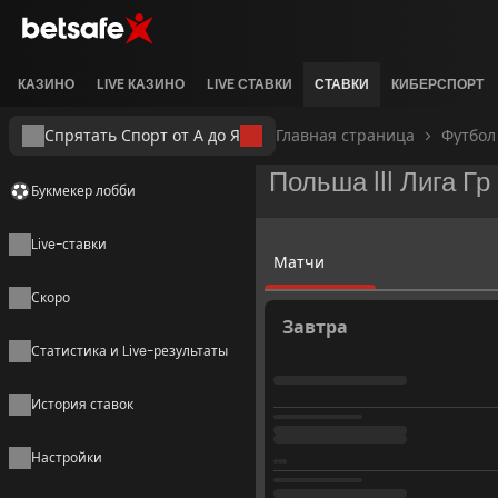
КАЗИНО
LIVE КАЗИНО
LIVE СТАВКИ
СТАВКИ
КИБЕРСПОРТ
Спрятать Спорт от А до Я
Главная страница
>
Футбол
Польша III Лига Гр
Букмекер лобби
Live-ставки
Матчи
Скоро
Завтра
Статистика и Live-результаты
История ставок
Настройки