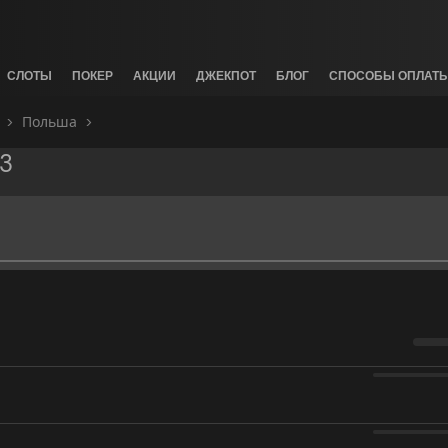
СЛОТЫ
ПОКЕР
АКЦИИ
ДЖЕКПОТ
БЛОГ
СПОСОБЫ ОПЛАТ
>
Польша
>
 3