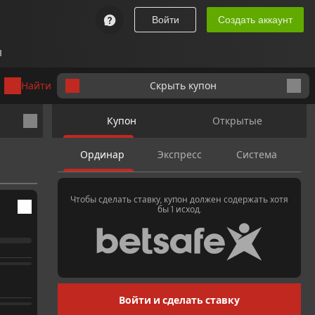
Войти
Создать аккаунт
Ы
Найти
Скрыть купон
Купон
Открытые
Ординар
Экспресс
Система
Чтобы сделать ставку, купон должен содержать хотя
бы 1 исход.
Войти и сделать ставку