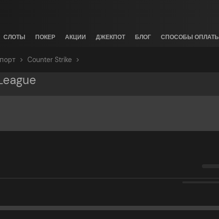
СЛОТЫ
ПОКЕР
АКЦИИ
ДЖЕКПОТ
БЛОГ
СПОСОБЫ ОПЛАТ
порт
>
Counter Strike
>
 League