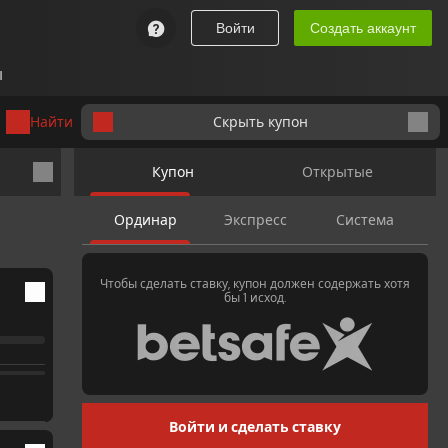
Войти
Создать аккаунт
Ы
Найти
Скрыть купон
Купон
Открытые
Ординар
Экспресс
Система
Чтобы сделать ставку, купон должен содержать хотя
бы 1 исход.
Войти и сделать ставку