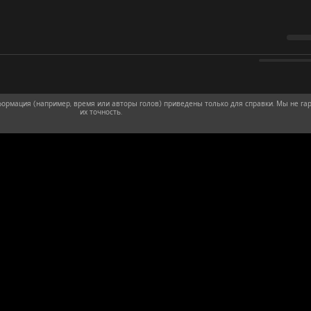
ормация (например, время или авторы голов) приведены только для справки. Мы не га
их точность.