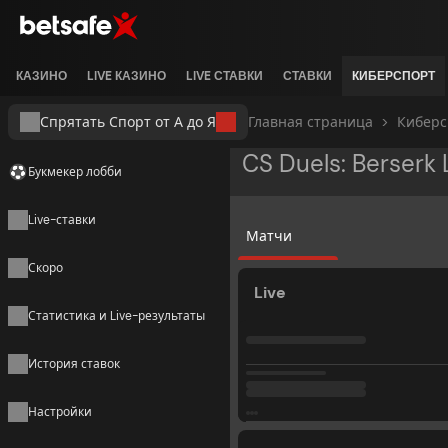
КАЗИНО
LIVE КАЗИНО
LIVE СТАВКИ
СТАВКИ
КИБЕРСПОРТ
Спрятать Спорт от А до Я
Главная страница
>
Киберс
CS Duels: Berserk
Букмекер лобби
Live-ставки
Матчи
Скоро
Live
Статистика и Live-результаты
История ставок
Настройки