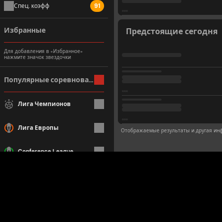
Спец. коэфф
91
Избранные
Предстоящие сегодня
Для добавления в «Избранное»
нажмите значок звездочки
Популярные соревнования
Лига Чемпионов
Лига Европы
Отображаемые результаты и другая инф
Conference League
Setka Cup
eFootball Battle - 8
минут игры