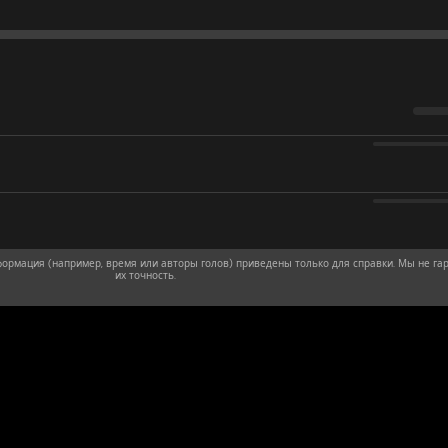
ормация (например, время или авторы голов) приведены только для справки. Мы не га
их точность.