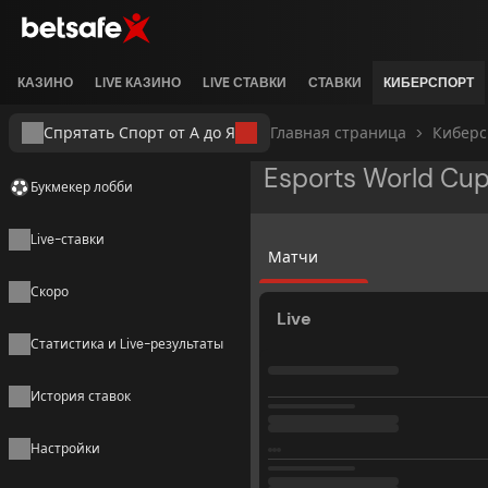
КАЗИНО
LIVE КАЗИНО
LIVE СТАВКИ
СТАВКИ
КИБЕРСПОРТ
Спрятать Спорт от А до Я
Главная страница
>
Киберс
Esports World Cup
Букмекер лобби
Live-ставки
Матчи
Скоро
Live
Статистика и Live-результаты
История ставок
Настройки