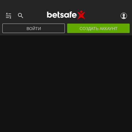
ВОЙТИ
СОЗДАТЬ АККАУНТ