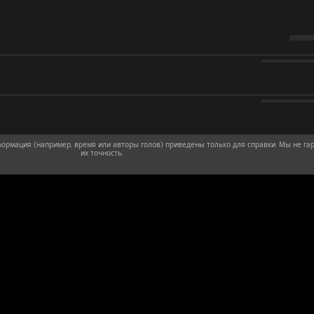
ормация (например, время или авторы голов) приведены только для справки. Мы не га
их точность.