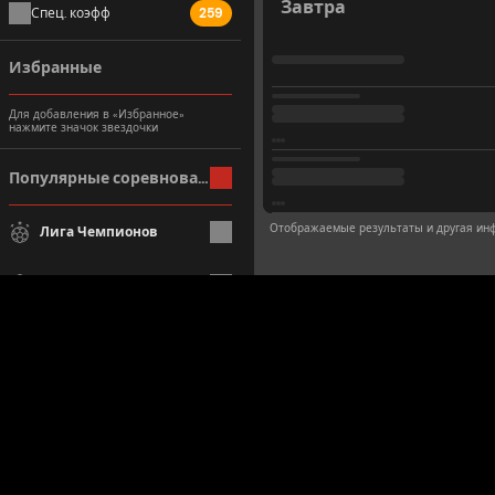
Завтра
Спец. коэфф
259
Избранные
Для добавления в «Избранное»
нажмите значок звездочки
Популярные соревнования
Отображаемые результаты и другая инф
Лига Чемпионов
Лига Европы
Conference League
Setka Cup
eFootball Battle - 8
минут игры