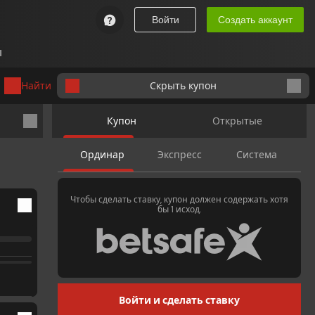
Войти
Создать аккаунт
Ы
Найти
Скрыть купон
Купон
Открытые
Ординар
Экспресс
Система
Чтобы сделать ставку, купон должен содержать хотя
бы 1 исход.
Войти и сделать ставку