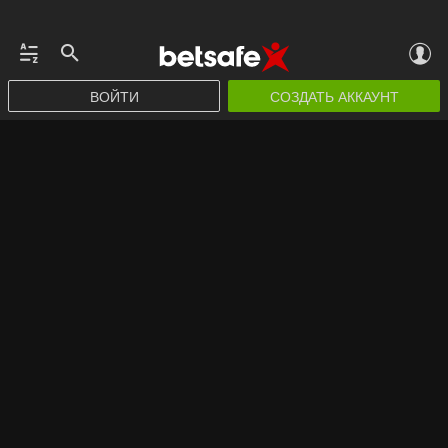
ВОЙТИ
СОЗДАТЬ АККАУНТ