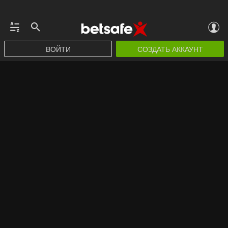
ВОЙТИ
СОЗДАТЬ АККАУНТ