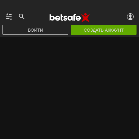
ВОЙТИ
СОЗДАТЬ АККАУНТ