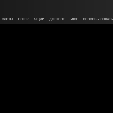
СЛОТЫ
ПОКЕР
АКЦИИ
ДЖЕКПОТ
БЛОГ
СПОСОБЫ ОПЛАТ