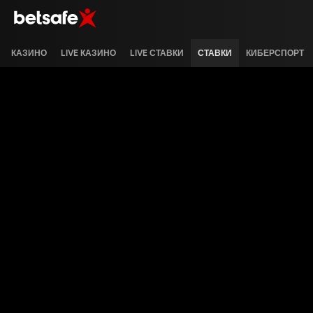
КАЗИНО
LIVE КАЗИНО
LIVE СТАВКИ
СТАВКИ
КИБЕРСПОРТ