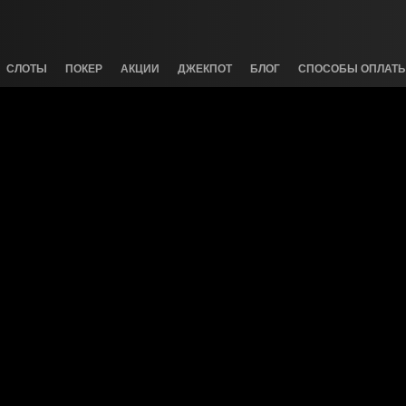
СЛОТЫ
ПОКЕР
АКЦИИ
ДЖЕКПОТ
БЛОГ
СПОСОБЫ ОПЛАТ