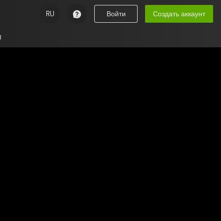
RU
Войти
Создать аккаунт
English
Ы
Latviešu
Русский