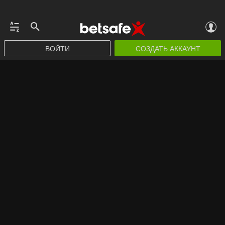
ВОЙТИ
СОЗДАТЬ АККАУНТ