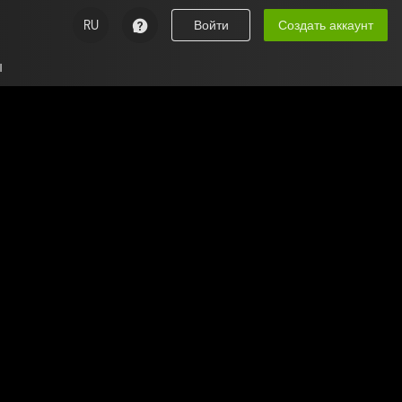
RU
Войти
Создать аккаунт
English
Ы
Latviešu
Русский