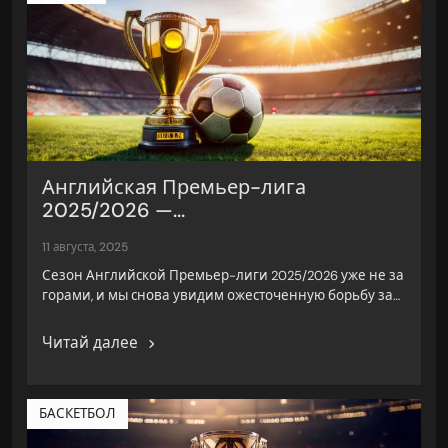
Английская Премьер-лига
2025/2026 —...
11 августа, 2025
Сезон Английской Премьер-лиги 2025/2026 уже не за
горами, и мы снова увидим ожесточенную борьбу за…
Читай далее
БАСКЕТБОЛ