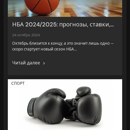
НБА 2024/2025: прогнозы, ставки,...
24 октября, 2024
Октябрь близится к концу, а это значит лишь одно —
скоро стартует новый сезон НБА.…
Читай далее
СПОРТ