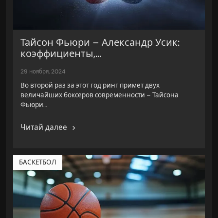
Тайсон Фьюри – Александр Усик:
коэффициенты,...
29 ноября, 2024
Во второй раз за этот год ринг примет двух
величайших боксеров современности – Тайсона
Фьюри…
Читай далее
БАСКЕТБОЛ