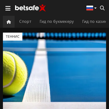
Спорт
Гид по букмекеру
Гид по казин
ТЕННИС