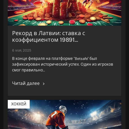
Рекорд в Латвии: ставка с
коэффициентом 19891...
6 мая, 2025
В конце февраля на платформе "Betsafe" был
зафиксирован исторический успех. Один из игроков
смог правильно…
Читай далее
ХОККЕЙ