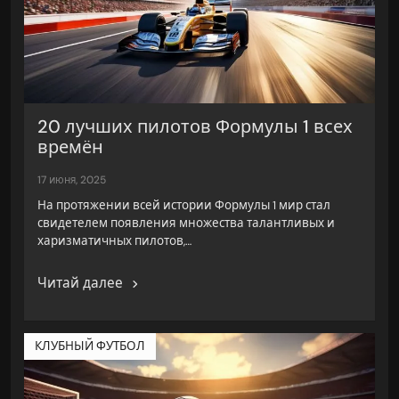
20 лучших пилотов Формулы 1 всех
времён
17 июня, 2025
На протяжении всей истории Формулы 1 мир стал
свидетелем появления множества талантливых и
харизматичных пилотов,…
Читай далее
КЛУБНЫЙ ФУТБОЛ