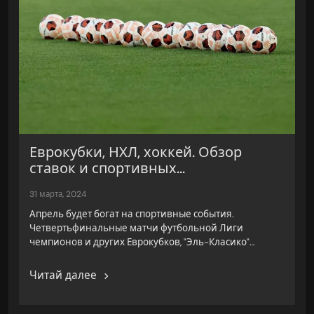
Еврокубки, НХЛ, хоккей. Обзор
ставок и спортивных...
31 марта, 2024
Апрель будет богат на спортивные события.
Четвертьфинальные матчи футбольной Лиги
чемпионов и других Еврокубков, "Эль-Класико"…
Читай далее