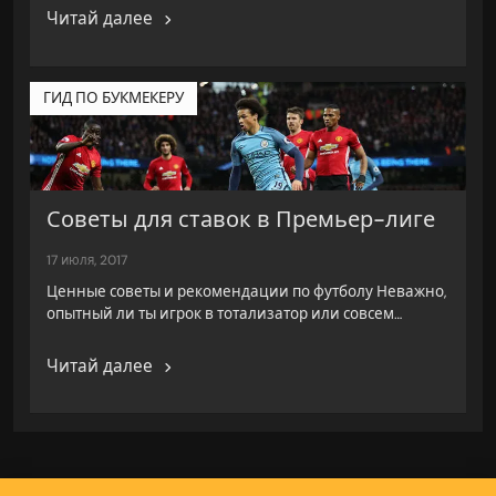
Читай далее
ГИД ПО БУКМЕКЕРУ
Советы для ставок в Премьер-лиге
17 июля, 2017
Ценные советы и рекомендации по футболу Неважно,
опытный ли ты игрок в тотализатор или совсем…
Читай далее