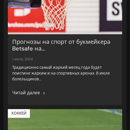
Прогнозы на спорт от букмейкера
Betsafe на...
1 июля, 2024
Традиционно самый жаркий месяц года будет
поистине жарким и на спортивных аренах. В июле
болельщиков…
Читай далее
ХОККЕЙ