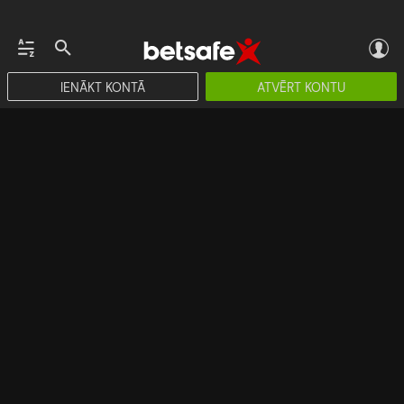
IENĀKT KONTĀ
ATVĒRT KONTU