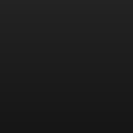
Atvērt kontu