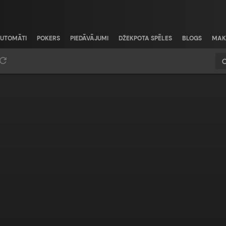
AUTOMĀTI
POKERS
PIEDĀVĀJUMI
DŽEKPOTA SPĒLES
BLOGS
MAK