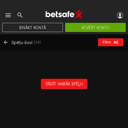
IENĀKT KONTĀ
ATVĒRT KONTU
MES
ESPORTS
SPĒĻU AUTOMĀTI
POKERS
PIEDĀVĀJUMI
Spēļu šovi
(24)
Filtrs
RĀDĪT VAIRĀK SPĒĻU