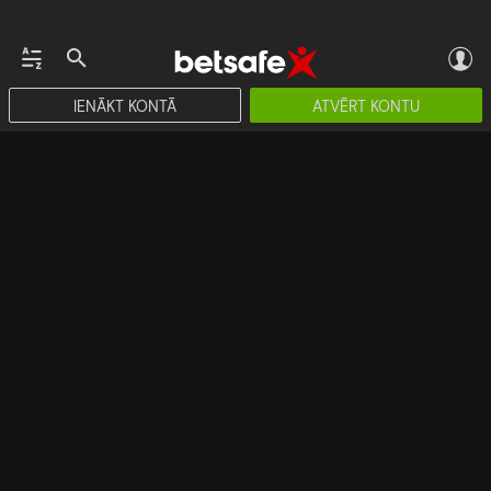
IENĀKT KONTĀ
ATVĒRT KONTU