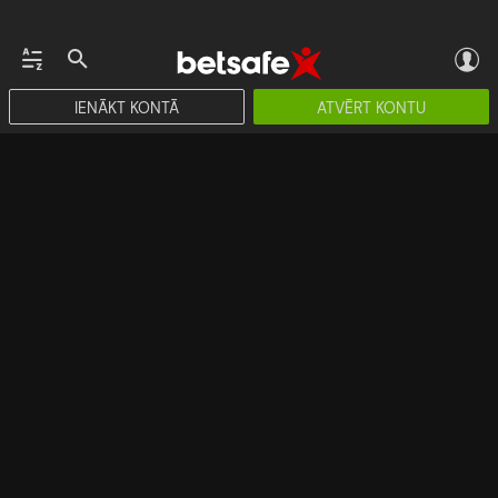
IENĀKT KONTĀ
ATVĒRT KONTU