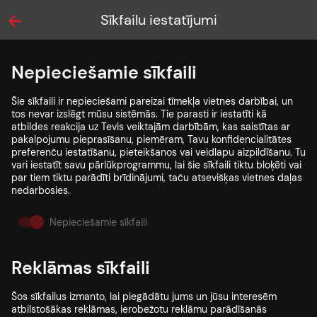
Sīkfailu iestatījumi
Nepieciešamie sīkfaili
Šie sīkfaili ir nepieciešami pareizai tīmekļa vietnes darbībai, un
tos nevar izslēgt mūsu sistēmās. Tie parasti ir iestatīti kā
atbildes reakcija uz Tevis veiktajām darbībām, kas saistītas ar
pakalpojumu pieprasīšanu, piemēram, Tavu konfidencialitātes
preferenču iestatīšanu, pieteikšanos vai veidlapu aizpildīšanu. Tu
vari iestatīt savu pārlūkprogrammu, lai šie sīkfaili tiktu bloķēti vai
par tiem tiktu parādīti brīdinājumi, taču atsevišķas vietnes daļas
nedarbosies.
Nepieciešamie sīkfaili
Reklāmas sīkfaili
Šos sīkfailus izmanto, lai piegādātu jums un jūsu interesēm
atbilstošākas reklāmas, ierobežotu reklāmu parādīšanās