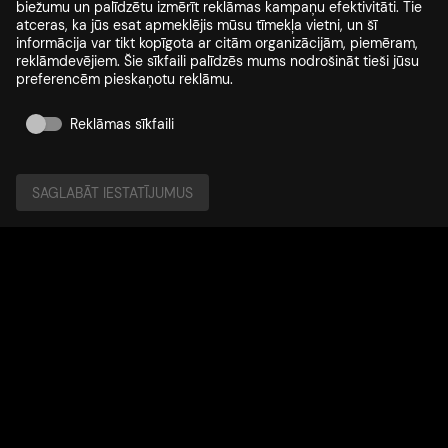
biežumu un palīdzētu izmērīt reklāmas kampaņu efektivitāti. Tie
atceras, ka jūs esat apmeklējis mūsu tīmekļa vietni, un šī
informācija var tikt kopīgota ar citām organizācijām, piemēram,
reklāmdevējiem. Šie sīkfaili palīdzēs mums nodrošināt tieši jūsu
preferencēm pieskaņotu reklāmu.
Reklāmas sīkfaili
SAGLABĀT IESTATĪJUMUS