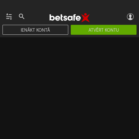
IENĀKT KONTĀ
ATVĒRT KONTU