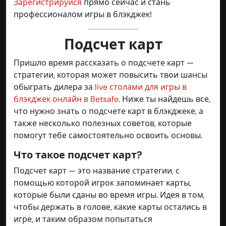
Зарегистрируйся
прямо сейчас и стань
профессионалом игры в блэкджек!
Подсчет карт
Пришло время рассказать о подсчете карт —
стратегии, которая может повысить твои шансы
обыграть дилера за
live столами для игры в
блэкджек онлайн в Betsafe
. Ниже ты найдешь все,
что нужно знать о подсчете карт в блэкджеке, а
также несколько полезных советов, которые
помогут тебе самостоятельно освоить основы.
Что такое подсчет карт?
Подсчет карт — это название стратегии, с
помощью которой игрок запоминает карты,
которые были сданы во время игры. Идея в том,
чтобы держать в голове, какие карты остались в
игре, и таким образом попытаться