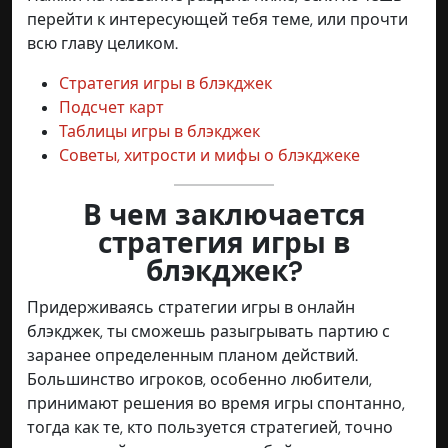
перейти к интересующей тебя теме, или прочти
всю главу целиком.
Стратегия игры в блэкджек
Подсчет карт
Таблицы игры в блэкджек
Советы, хитрости и мифы о блэкджеке
В чем заключается
стратегия игры в
блэкджек?
Придерживаясь стратегии игры в онлайн
блэкджек, ты сможешь разыгрывать партию с
заранее определенным планом действий.
Большинство игроков, особенно любители,
принимают решения во время игры спонтанно,
тогда как те, кто пользуется стратегией, точно