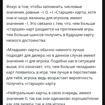
Фокус в том, чтобы запомнить числовые
значения, равные -1, 0, +1. «Старшие» карты, хотя
они и чаще желанны для игроков, имеют
значение -1. Это связано с тем, что, чем больше
«старших» карт раздается на протяжении игры,
тем больше шансов получить в будущем карту
низкого достоинства.
«Младшие» карты обычно намного лучше
подходят для дилера, но в данном случае имеют
значение +1 для игрока. Подобно как в ситуации
выше, это означает, что, чем больше «младших»
карт появилось в игре, тем лучше в перспективе
для тебя, игрока, ведь возрастает вероятность
получить «старшую» карту.
«Нейтральные» карты, в свою очередь, имеют
значение 0, так как они одинаково хороши/плохи
как для дилера, так и для игрока.