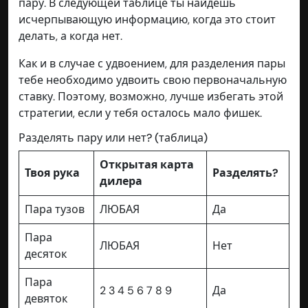
пару. В следующей таблице ты найдешь
исчерпывающую информацию, когда это стоит
делать, а когда нет.
Как и в случае с удвоением, для разделения пары
тебе необходимо удвоить свою первоначальную
ставку. Поэтому, возможно, лучше избегать этой
стратегии, если у тебя осталось мало фишек.
Разделять пару или нет? (таблица)
Открытая карта
Твоя рука
Разделять?
дилера
Пара тузов
ЛЮБАЯ
Да
Пара
ЛЮБАЯ
Нет
десяток
Пара
2 3 4 5 6 7 8 9
Да
девяток