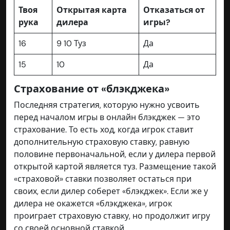
Твоя
Открытая карта
Отказаться от
рука
дилера
игры?
16
9 10 Туз
Да
15
10
Да
Страхование от «блэкджека»
Последняя стратегия, которую нужно усвоить
перед началом игры в онлайн блэкджек — это
страхование. То есть ход, когда игрок ставит
дополнительную страховую ставку, равную
половине первоначальной, если у дилера первой
открытой картой является туз. Размещение такой
«страховой» ставки позволяет остаться при
своих, если дилер соберет «блэкджек». Если же у
дилера не окажется «блэкджека», игрок
проиграет страховую ставку, но продолжит игру
со своей основной ставкой.