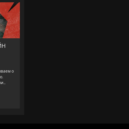
ЙН
ываем о
о.
ли…