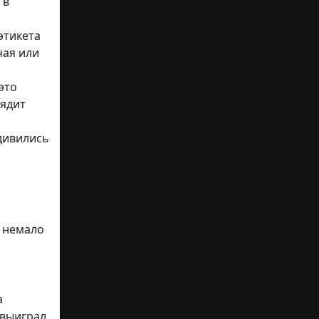
 в
этикета
чая или
это
лядит
удивились
в немало
а
 выиграл