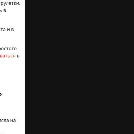
рулетки.
ь в
та и в
ростого.
ваться
в
бя
исла на