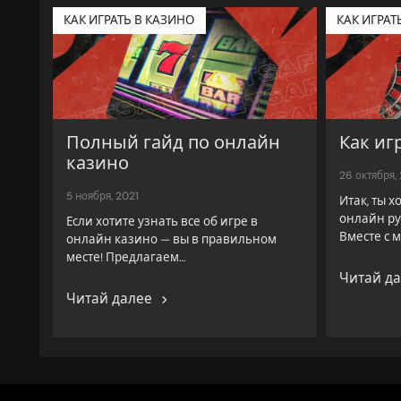
КАК ИГРАТЬ В КАЗИНО
КАК ИГРАТ
Полный гайд по онлайн
Как иг
казино
26 октября,
5 ноября, 2021
Итак, ты 
онлайн ру
Если хотите узнать все об игре в
Вместе с
онлайн казино — вы в правильном
месте! Предлагаем…
Читай д
Читай далее