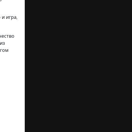
 и игра,
чество
 из
огом