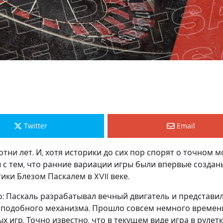
Twitter
Email
отни лет. И, хотя историки до сих пор спорят о точном 
ы с тем, что ранние вариации игры были впервые создан
и Блезом Паскалем в XVII веке.
о: Паскаль разрабатывал вечный двигатель и представи
 подобного механизма. Прошло совсем немного времени
 игр. Точно известно, что в текущем виде игра в рулетк