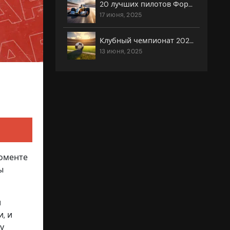
20 лучших пилотов Формулы 1 всех времён
17 июня, 2025
Клубный чемпионат 2025 — обзор, участники, даты и всё, что нужно знать
13 июня, 2025
моменте
ы
л
, и
у