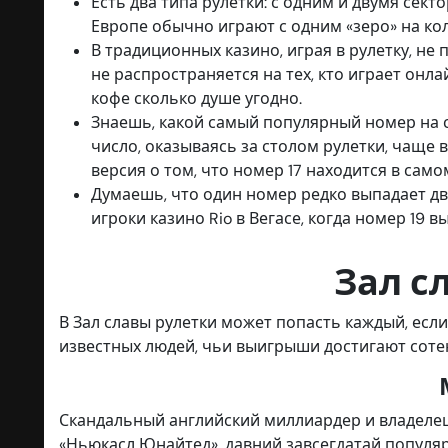
Есть два типа рулетки: с одним и двумя секто
Европе обычно играют с одним «зеро» на кол
В традиционных казино, играя в рулетку, не 
не распространяется на тех, кто играет он
кофе сколько душе угодно.
Знаешь, какой самый популярный номер на ст
число, оказываясь за столом рулетки, чаще 
версия о том, что номер 17 находится в сам
Думаешь, что один номер редко выпадает два
игроки казино Rio в Вегасе, когда номер 19 в
Зал с
В Зал славы рулетки может попасть каждый, есл
известных людей, чьи выигрыши достигают соте
Скандальный английский миллиардер и владелец
«Ньюкасл Юнайтед», давний завсегдатай популяр