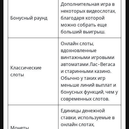
Дополнительная игра в
некоторых видеослотах,
Бонусный раунд
благодаря которой
можно собрать еще
больший выигрыш.
Онлайн слоты,
вдохновленные
винтажными игровыми
автоматами Лас-Вегаса
Классические
и старинными казино.
слоты
Обычно у таких игр
меньше линий выплат и
бонусных функций, чем у
современных слотов.
Единицы денежной
ставки, используемые в
онлайн слотах,
Монеты