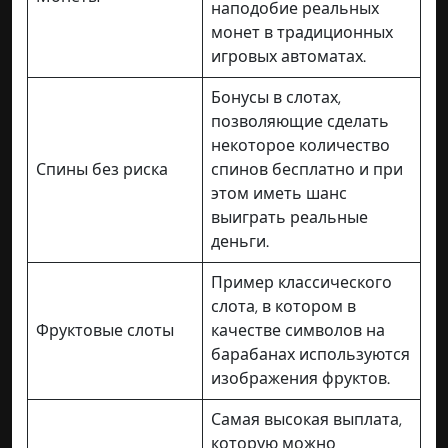
наподобие реальных
монет в традиционных
игровых автоматах.
Бонусы в слотах,
позволяющие сделать
некоторое количество
Спины без риска
спинов бесплатно и при
этом иметь шанс
выиграть реальные
деньги.
Пример классического
слота, в котором в
Фруктовые слоты
качестве символов на
барабанах используются
изображения фруктов.
Самая высокая выплата,
которую можно