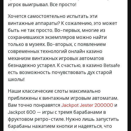
игрок выигрывал. Все просто!
Хочется самостоятельно испытать эти
винтажные аппараты? К сожалению, это может
быть не так просто. Во-первых, многие из
сохранившихся экземпляров можно найти
только в музеях. Во-вторых, с появлением
современных технологий онлайн казино
механизм винтажных игровых автоматов
безнадежно устарел. К счастью, в казино Betsafe
есть возможность почувствовать дух старой
школы!
Наши классические слоты максимально
приближены к винтажным игровым автоматам.
Вам точно понравятся
Jackpot Jester 200000
и
Jackpot 600 — игры с тремя барабанами в
фруктовом ретро-стиле. Нужно лишь запустить
барабаны нажатием кнопки и надеяться, что