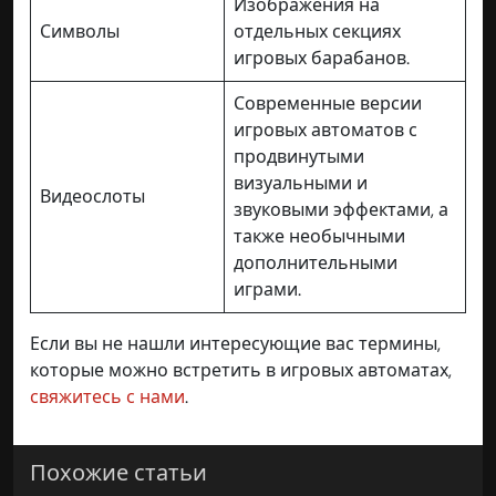
Изображения на
Символы
отдельных секциях
игровых барабанов.
Современные версии
игровых автоматов с
продвинутыми
визуальными и
Видеослоты
звуковыми эффектами, а
также необычными
дополнительными
играми.
Если вы не нашли интересующие вас термины,
которые можно встретить в игровых автоматах,
свяжитесь с нами
.
Похожие статьи