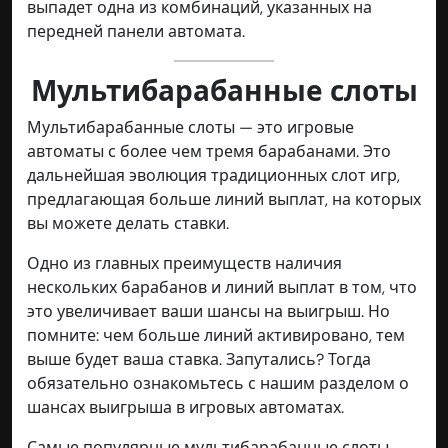
выпадет одна из комбинаций, указанных на
передней панели автомата.
Мультибарабанные слоты
Мультибарабанные слоты — это игровые
автоматы с более чем тремя барабанами. Это
дальнейшая эволюция традиционных слот игр,
предлагающая больше линий выплат, на которых
вы можете делать ставки.
Одно из главных преимуществ наличия
нескольких барабанов и линий выплат в том, что
это увеличивает ваши шансы на выигрыш. Но
помните: чем больше линий активировано, тем
выше будет ваша ставка. Запутались? Тогда
обязательно ознакомьтесь с нашим разделом о
шансах выигрыша в игровых автоматах.
Самые популярные мультибарабанные слоты