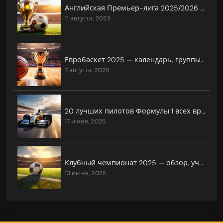
Английская Премьер-лига 2025/2026 — главные фавориты
11 августа, 2025
Евробаскет 2025 — календарь, группы, прогнозы
7 августа, 2025
20 лучших пилотов Формулы 1 всех времён
17 июня, 2025
Клубный чемпионат 2025 — обзор, участники, даты и всё, что нужно знать
13 июня, 2025