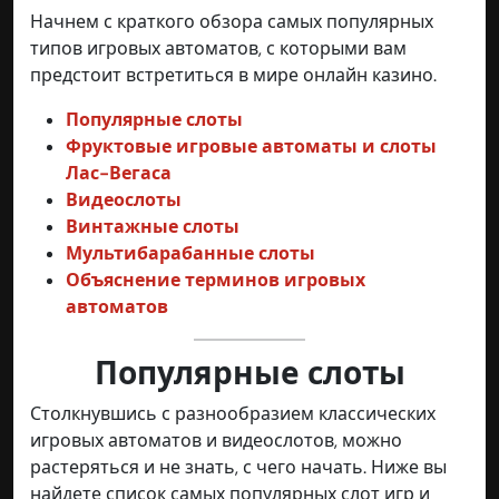
Начнем с краткого обзора самых популярных
типов игровых автоматов, с которыми вам
предстоит встретиться в мире онлайн казино.
Популярные слоты
Фруктовые игровые автоматы и слоты
Лас-Вегаса
Видеослоты
Винтажные слоты
Мультибарабанные слоты
Объяснение терминов игровых
автоматов
Популярные слоты
Столкнувшись с разнообразием классических
игровых автоматов и видеослотов, можно
растеряться и не знать, с чего начать. Ниже вы
найдете список самых популярных слот игр и