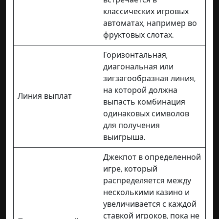
классических игровых
автоматах, например во
фруктовых слотах.
Горизонтальная,
диагональная или
зигзагообразная линия,
на которой должна
Линия выплат
выпасть комбинация
одинаковых символов
для получения
выигрыша.
Джекпот в определенной
игре, который
распределяется между
несколькими казино и
увеличивается с каждой
ставкой игроков, пока не