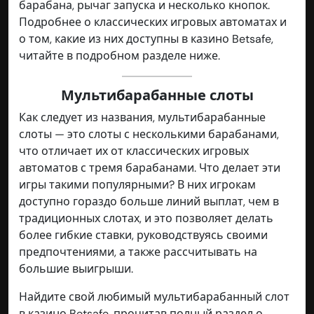
барабана, рычаг запуска и несколько кнопок.
Подробнее о классических игровых автоматах и
о том, какие из них доступны в казино Betsafe,
читайте в подробном разделе ниже.
Мультибарабанные слоты
Как следует из названия, мультибарабанные
слоты — это слоты с несколькими барабанами,
что отличает их от классических игровых
автоматов с тремя барабанами. Что делает эти
игры такими популярными? В них игрокам
доступно гораздо больше линий выплат, чем в
традиционных слотах, и это позволяет делать
более гибкие ставки, руководствуясь своими
предпочтениями, а также рассчитывать на
большие выигрыши.
Найдите свой любимый мультибарабанный слот
в казино Betsafe, прочитав полный раздел о