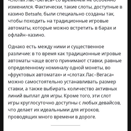
изменился. Фактически, такие слоты, доступные в
казино Betsafe, были специально созданы так,
чтобы походить на традиционные игровые
автоматы, которые можно встретить в барах и
офлайн-казино.
Однако есть между ними и существенное
различие: в то время как традиционные игровые
автоматы чаще всего принимают ставки, равные
определенному номиналу одной монеты, во
«фруктовых автоматах» и «слотах Лас-Вегаса»
можно самостоятельно устанавливать размер
ставки, а также выбирать количество активных
линий выплат для игры. Кроме того, эти слот
игры круглосуточно доступны с любых девайсов,
что делает их идеальными для игроков,
проводящих много времени в дороге.