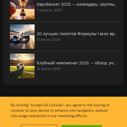
Евробаскет 2025 — календарь, группы, прогнозы
7 августа, 2025
20 лучших пилотов Формулы 1 всех времён
17 июня, 2025
Клубный чемпионат 2025 — обзор, участники, даты и всё, что нужно знать
13 июня, 2025
By clicking “Accept All Cookies”, you agree to the storing of
cookies on your device to enhance site navigation, analyze
site usage, and assist in our marketing efforts.
Copyright © 2026