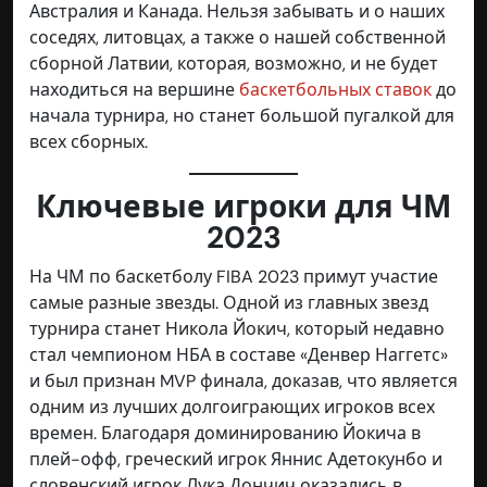
Австралия и Канада. Нельзя забывать и о наших
соседях, литовцах, а также о нашей собственной
сборной Латвии, которая, возможно, и не будет
находиться на вершине
баскетбольных ставок
до
начала турнира, но станет большой пугалкой для
всех сборных.
Ключевые игроки для ЧМ
2023
На ЧМ по баскетболу FIBA 2023 примут участие
самые разные звезды. Одной из главных звезд
турнира станет Никола Йокич, который недавно
стал чемпионом НБА в составе «Денвер Наггетс»
и был признан MVP финала, доказав, что является
одним из лучших долгоиграющих игроков всех
времен. Благодаря доминированию Йокича в
плей-офф, греческий игрок Яннис Адетокунбо и
словенский игрок Лука Дончич оказались в