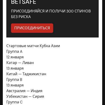
BETSAFE
ПРИСОЕДИНЯЙСЯ И ПОЛУЧИ 300 СПИНОВ
БЕЗ РИСКА
ПРИСОЕДИНИТЬСЯ
Стартовые матчи Кубка Азии
Группа A
12 января
Катар — Ливан
13 января
Китай — Таджикистан
Группа B
13 января
Австралия — Индия
Узбекистан — Сирия
Группа C