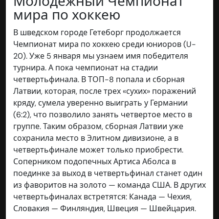
Молодежный Чемпионат
мира по хоккею
В шведском городе Гетеборг продолжается
Чемпионат мира по хоккею среди юниоров (U-
20). Уже 5 января мы узнаем имя победителя
турнира. А пока чемпионат на стадии
четвертьфинала. В ТОП-8 попала и сборная
Латвии, которая, после трех «сухих» поражений
кряду, сумела уверенно выиграть у Германии
(6:2), что позволило занять четвертое место в
группе. Таким образом, сборная Латвии уже
сохранила место в Элитном дивизионе, а в
четвертьфинале может только приобрести.
Соперником подопечных Артиса Аболса в
поединке за выход в четвертьфинал станет один
из фаворитов на золото — команда США. В других
четвертьфиналах встретятся: Канада — Чехия,
Словакия — Финляндия, Швеция — Швейцария.