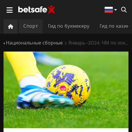
Спорт
Гид по букмекеру
Гид по казин
Национальные сборные
Январь-2024. ЧМ по хоккею, Кубок Африки и Азии, ЧЕ по гандболу, Australian Open