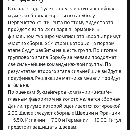
В начале года будет определена и сильнейшая
мужская сборная Европы по гандболу.
Первенство континента по этому виду спорта
пройдет с 10 по 28 января в Германии. В
финальном турнире Чемпионата Европы примут
участие сборные 24 стран, которые на первом
этапе будут разбиты на шесть групп. По итогам
группового этапа борьбу за медали продолжат
две сильнейшие команды каждой группы. По
результатам второго этапа сильнейшие выйдут в
полуфинал. Решающие матчи за медали пройдут
в Кельне.
По оценкам букмейкеров компании «Betsafe»,
главным фаворитом на золото является сборная
Дании, триумф которой оценивается котировкой
2,00. Далее следуют сборные Швеции и Франции
— 5,50, Испании — 7,00 и Германии — 10,00. Титул
предстоит защищать шведам.