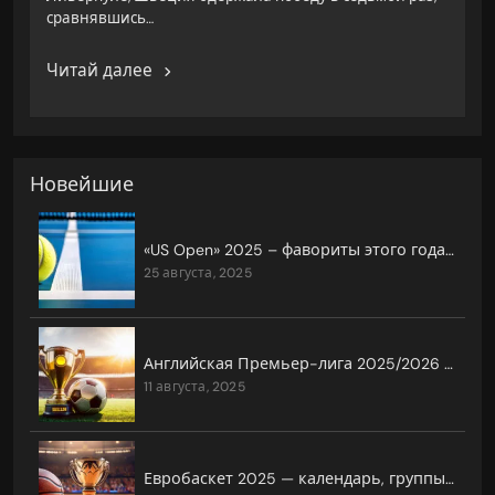
сравнявшись…
Читай далее
Новейшие
«US Open» 2025 – фавориты этого года и возможные сенсации
25 августа, 2025
Английская Премьер-лига 2025/2026 — главные фавориты
11 августа, 2025
Евробаскет 2025 — календарь, группы, прогнозы