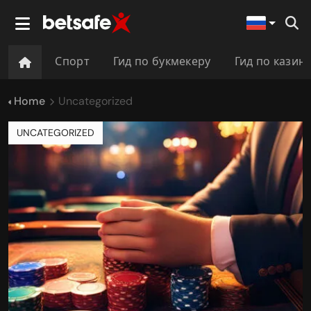
Спорт
Гид по букмекеру
Гид по казин
Home
Uncategorized
UNCATEGORIZED