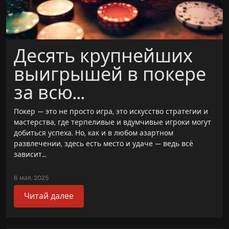
Десять крупнейших
выигрышей в покере
за всю...
Покер — это не просто игра, это искусство стратегии и
мастерства, где терпеливые и вдумчивые игроки могут
добиться успеха. Но, как и в любом азартном
развлечении, здесь есть место и удаче — ведь всё
зависит…
6 мая, 2025
Читай далее