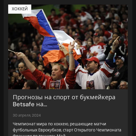
ХОККЕЙ
Прогнозы на спорт от букмейкера
Betsafe на...
30 апреля, 2024
Чемпионат мира по хоккею, решающие матчи
футбольных Еврокубков, старт Открытого Чемпионата