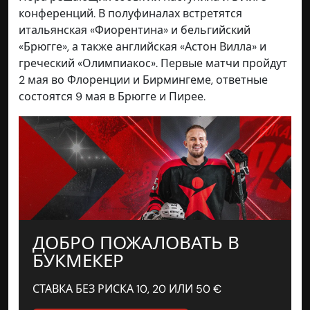
конференций. В полуфиналах встретятся
итальянская «Фиорентина» и бельгийский
«Брюгге», а также английская «Астон Вилла» и
греческий «Олимпиакос». Первые матчи пройдут
2 мая во Флоренции и Бирмингеме, ответные
состоятся 9 мая в Брюгге и Пирее.
ДОБРО ПОЖАЛОВАТЬ В
БУКМЕКЕР
СТАВКА БЕЗ РИСКА 10, 20 ИЛИ 50 €