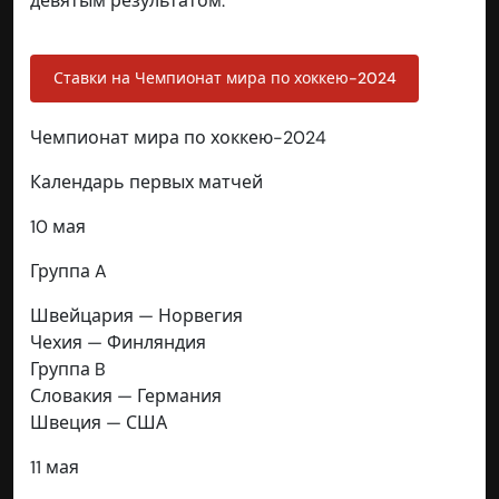
девятым результатом.
Ставки на Чемпионат мира по хоккею-2024
Чемпионат мира по хоккею-2024
Календарь первых матчей
10 мая
Группа A
Швейцария — Норвегия
Чехия — Финляндия
Группа B
Словакия — Германия
Швеция — США
11 мая