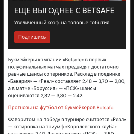
ЕЩЕ ВЫГОДНЕЕ С BETSAFE
Увеличенный коэф. на топовые события
Подпишись
Букмейкеры компании «Betsafe» в первых
полуфинальных матчах предвидят достаточно
равные шансы соперников. Расклад в поединке
«Бавария» — «Реал» составляет 2,48 — 3,70 — 2,80,
а в матче «Боруссия» — «ПСЖ» шансы
оцениваются 2,82 — 3,80 — 2,42.
Прогнозы на футбол от букмейкеров Betsafe.
Фаворитом на победу в турнире считается «Реал»
— котировка на триумф «Королевского клуба»
составляет 2,40. Далее следуют «ПСЖ» — 3,50,