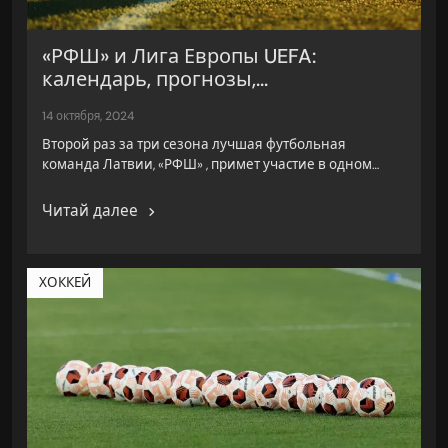
«РФШ» и Лига Европы UEFA:
календарь, прогнозы,...
14 октября, 2024
Второй раз за три сезона лучшая футбольная
команда Латвии, «РФШ» , примет участие в одном…
Читай далее
ХОККЕЙ