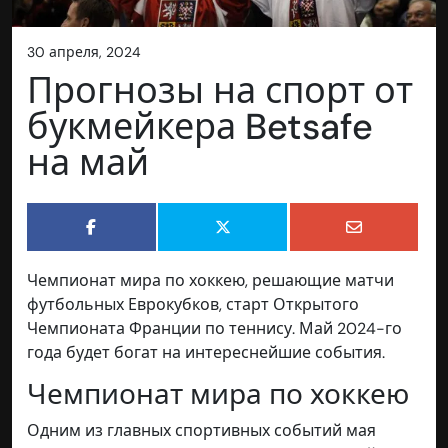
30 апреля, 2024
Прогнозы на спорт от
букмейкера Betsafe
на май
Чемпионат мира по хоккею, решающие матчи
футбольных Еврокубков, старт Открытого
Чемпионата Франции по теннису. Май 2024-го
года будет богат на интереснейшие события.
Чемпионат мира по хоккею
Одним из главных спортивных событий мая