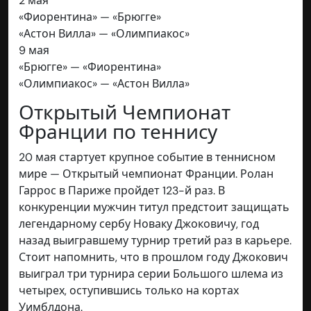
2 мая
«Фиорентина» — «Брюгге»
«Астон Вилла» — «Олимпиакос»
9 мая
«Брюгге» — «Фиорентина»
«Олимпиакос» — «Астон Вилла»
Открытый Чемпионат
Франции по теннису
20 мая стартует крупное событие в теннисном
мире — Открытый чемпионат Франции. Ролан
Гаррос в Париже пройдет 123-й раз. В
конкуренции мужчин титул предстоит защищать
легендарному сербу Новаку Джоковичу, год
назад выигравшему турнир третий раз в карьере.
Стоит напомнить, что в прошлом году Джокович
выиграл три турнира серии Большого шлема из
четырех, оступившись только на кортах
Уимблдона.