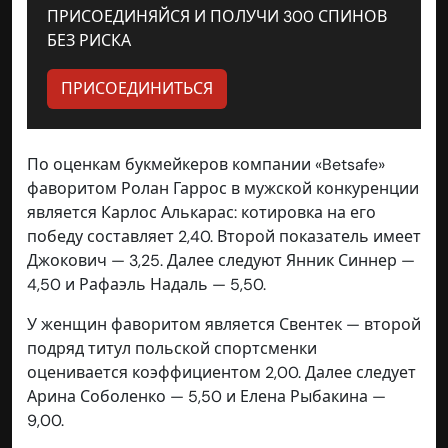
ПРИСОЕДИНЯЙСЯ И ПОЛУЧИ 300 СПИНОВ
БЕЗ РИСКА
ПРИСОЕДИНИТЬСЯ
По оценкам букмейкеров компании «Betsafe»
фаворитом Ролан Гаррос в мужской конкуренции
является Карлос Алькарас: котировка на его
победу составляет 2,40. Второй показатель имеет
Джокович — 3,25. Далее следуют Янник Синнер —
4,50 и Рафаэль Надаль — 5,50.
У женщин фаворитом является Свентек — второй
подряд титул польской спортсменки
оценивается коэффициентом 2,00. Далее следует
Арина Соболенко — 5,50 и Елена Рыбакина —
9,00.