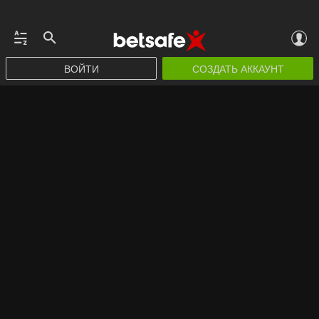
ВОЙТИ
СОЗДАТЬ АККАУНТ