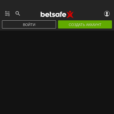
ВОЙТИ
СОЗДАТЬ АККАУНТ