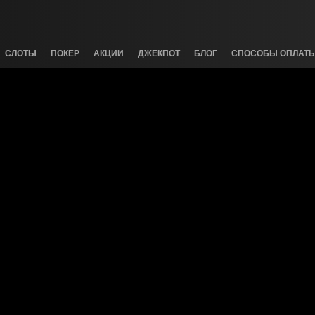
СЛОТЫ
ПОКЕР
АКЦИИ
ДЖЕКПОТ
БЛОГ
СПОСОБЫ ОПЛАТ