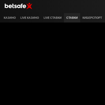
КАЗИНО
LIVE КАЗИНО
LIVE СТАВКИ
СТАВКИ
КИБЕРСПОРТ