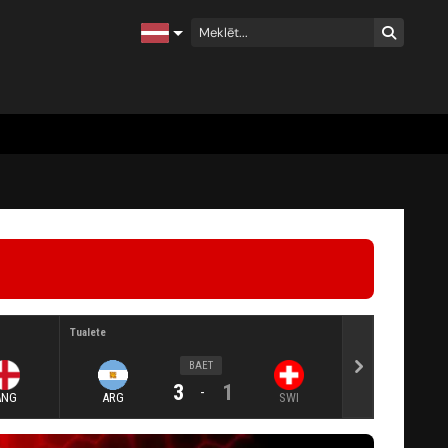
Tualete
Tualete
BAET
3
1
-
ANG
ARG
SWI
FRA