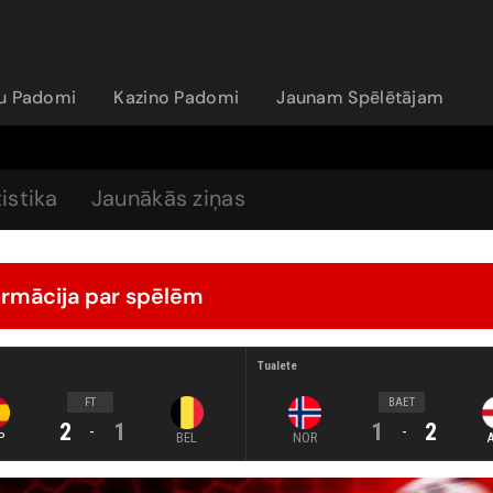
ju Padomi
Kazino Padomi
Jaunam Spēlētājam
istika
Jaunākās ziņas
ormācija par spēlēm
Tualete
FT
BAET
2
1
1
2
-
-
P
BEL
NOR