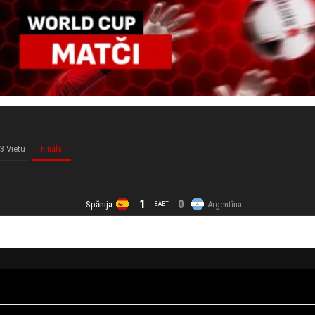
3 Vietu
Fināls
1
0
0
0
Spānija
Argentīna
BAET
FT