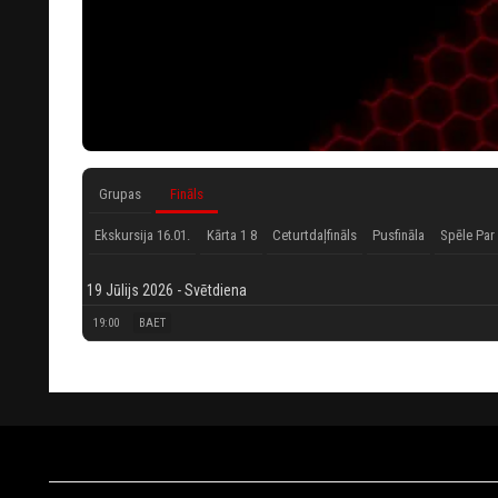
Grupas
Fināls
Ekskursija 16.01.
Kārta 1 8
Ceturtdaļfināls
Pusfināla
Spēle Par 
19 Jūlijs 2026 - Svētdiena
19:00
BAET