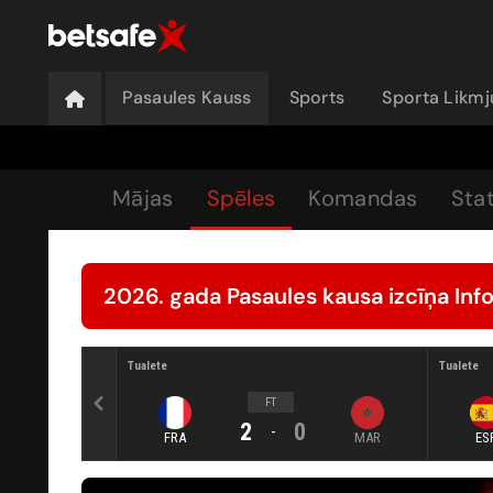
Pasaules Kauss
Sports
Sporta Likm
Mājas
Spēles
Komandas
Stat
2026. gada Pasaules kausa izcīņa Inf
Tualete
Tualete
FT
2
0
-
FRA
MAR
ES