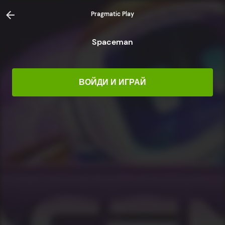
Pragmatic Play
Spaceman
ВКИ
КИБЕРСПОРТ
СЛОТЫ
ПОКЕР
АКЦИИ
ДЖЕКП
ВОЙДИ И ИГРАЙ